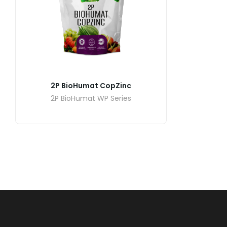
2P BioHumat CopZinc
2P BioHumat WP Series