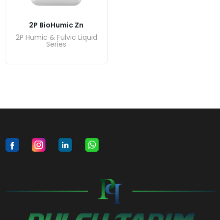
2P BioHumic Zn
2P Humic & Fulvic Liquid
Series