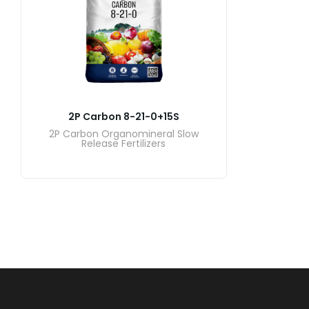
2P Carbon 8-21-0+15S
2P Carbon Organomineral Slow
Release Fertilizers