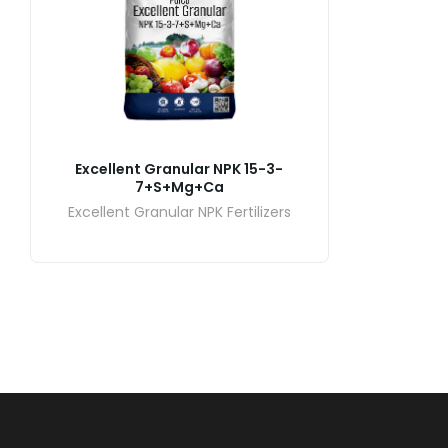
Excellent Granular NPK 15-3-
7+S+Mg+Ca
Excellent Granular NPK Fertilizers