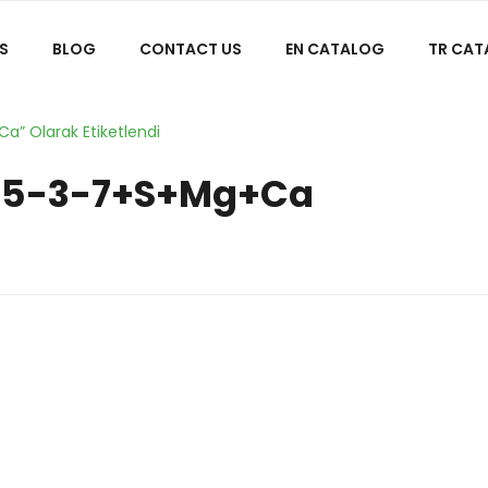
S
BLOG
CONTACT US
EN CATALOG
TR CA
a” Olarak Etiketlendi
K 15-3-7+S+Mg+Ca