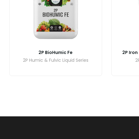
2P BioHumic Fe
2P Iro
2P Humic & Fulvic Liquid Series
2