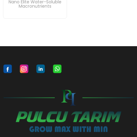
Nano Elite Water-Soluble
Macronutrients