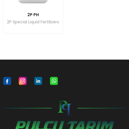
2P PH
2P Special Liquid Fertilizers