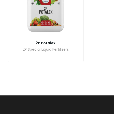
2P Potalex
2P Special Liquid Fertilizers